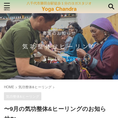
八千代市勝田台駅徒歩１分のヨガスタジオ
Yoga Chandra
HOME
>
気功整体&ヒーリング
>
気功整体&ヒーリング
〜9月の気功整体&ヒーリングのお知ら