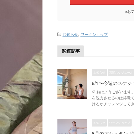
※お
-
お知らせ
,
ワークショップ
関連記事
お知らせ
週間スケジュール
8/1〜今週のスケジ
ॐ おはようございます
を脱力させるのは得意で
けるかチャレンジしてきま
お知らせ
ワークショップ
8月のアシュタンガ